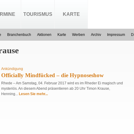
RMINE
TOURISMUS
KARTE
e
Branchenbuch
Aktionen
Karte
Werben
Archiv
Impressum
D
rause
Ankündigung
Officially Mindfücked – die Hypnoseshow
Rhede – Am Samstag, 04. Februar 2017 wird es im Rheder Ei magisch und
mysteriös. An diesem Abend präsentieren ab 20 Uhr Timon Krause,
Henning...
Lesen Sie mehr...