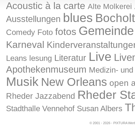
Acoustic à la carte
Alte Molkerei
blues
Bocholt
Ausstellungen
Gemeinde 
fotos
Comedy
Foto
Karneval
Kinderveranstaltunge
Live
Live
Literatur
lesung
Leans
Apothekenmuseum
Medizin- un
Musik
New Orleans
open a
Rheder St
Rheder Jazzabend
T
Stadthalle Vennehof
Susan Albers
© 2001 - 2026 - PIXTURA Werbe