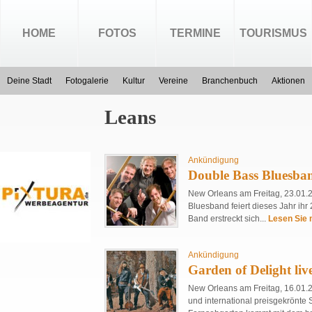
HOME
FOTOS
TERMINE
TOURISMUS
Deine Stadt
Fotogalerie
Kultur
Vereine
Branchenbuch
Aktionen
Leans
Ankündigung
Double Bass Bluesban
New Orleans am Freitag, 23.01.
Bluesband feiert dieses Jahr ihr
Band erstreckt sich...
Lesen Sie m
Ankündigung
Garden of Delight li
New Orleans am Freitag, 16.01.2
und international preisgekrönt