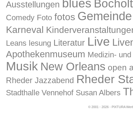
blues
Bocholt
Ausstellungen
Gemeinde 
fotos
Comedy
Foto
Karneval
Kinderveranstaltunge
Live
Live
Literatur
lesung
Leans
Apothekenmuseum
Medizin- un
Musik
New Orleans
open a
Rheder St
Rheder Jazzabend
T
Stadthalle Vennehof
Susan Albers
© 2001 - 2026 - PIXTURA Werbe