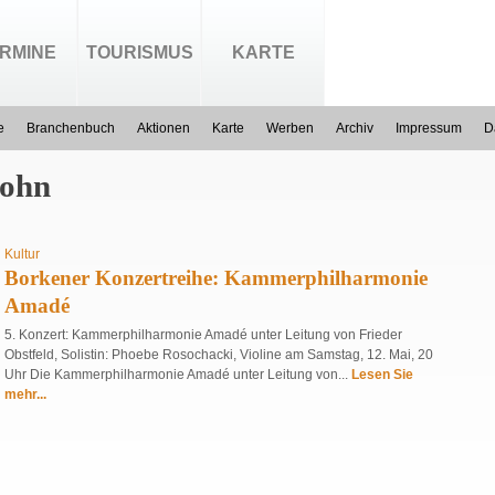
RMINE
TOURISMUS
KARTE
e
Branchenbuch
Aktionen
Karte
Werben
Archiv
Impressum
D
sohn
Kultur
Borkener Konzertreihe: Kammerphilharmonie
Amadé
5. Konzert: Kammerphilharmonie Amadé unter Leitung von Frieder
Obstfeld, Solistin: Phoebe Rosochacki, Violine am Samstag, 12. Mai, 20
Uhr Die Kammerphilharmonie Amadé unter Leitung von...
Lesen Sie
mehr...