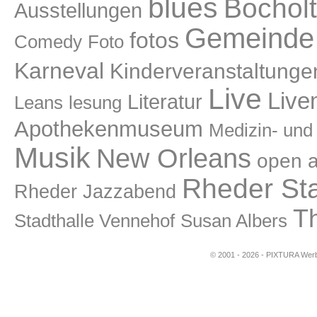
blues
Bocholt
Ausstellungen
Gemeinde 
fotos
Comedy
Foto
Karneval
Kinderveranstaltunge
Live
Live
Literatur
lesung
Leans
Apothekenmuseum
Medizin- un
Musik
New Orleans
open a
Rheder St
Rheder Jazzabend
T
Stadthalle Vennehof
Susan Albers
© 2001 - 2026 - PIXTURA Werbe