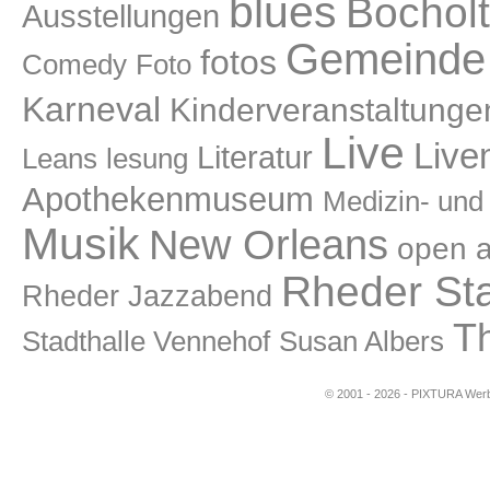
blues
Bocholt
Ausstellungen
Gemeinde 
fotos
Comedy
Foto
Karneval
Kinderveranstaltunge
Live
Live
Literatur
lesung
Leans
Apothekenmuseum
Medizin- un
Musik
New Orleans
open a
Rheder St
Rheder Jazzabend
T
Stadthalle Vennehof
Susan Albers
© 2001 - 2026 - PIXTURA Werbe