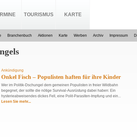
RMINE
TOURISMUS
KARTE
e
Branchenbuch
Aktionen
Karte
Werben
Archiv
Impressum
D
ngels
Ankündigung
Onkel Fisch – Populisten haften für ihre Kinder
Wer im Politik-Dschungel dem gemeinen Populisten in freier Wildbahn
begegnet, der sollte die nötige Survival-Ausrüstung dabei haben: Ein
hysterieabweisendes dickes Fell, eine Polit-Parasiten-Impfung und ein...
Lesen Sie mehr...